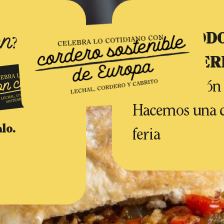
ón
SOBRETOD
?
NO TE PIER
la degustación
Hacemos una ca
alo.
feria