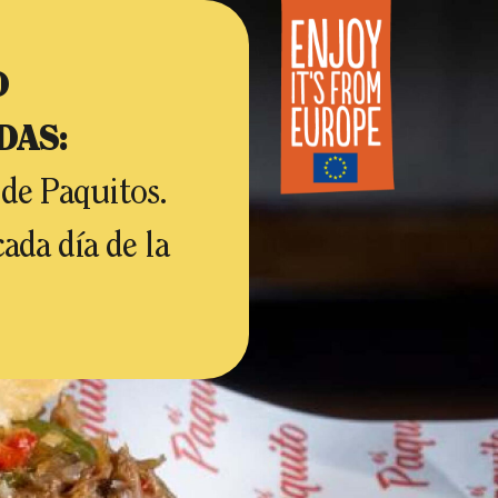
O
DAS:
 de Paquitos.
da día de la