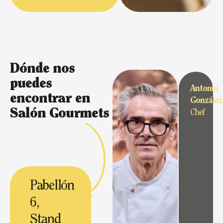
Dónde nos
puedes
Antonio
encontrar en
González
Salón Gourmets
Chef
Pabellón
6,
Stand