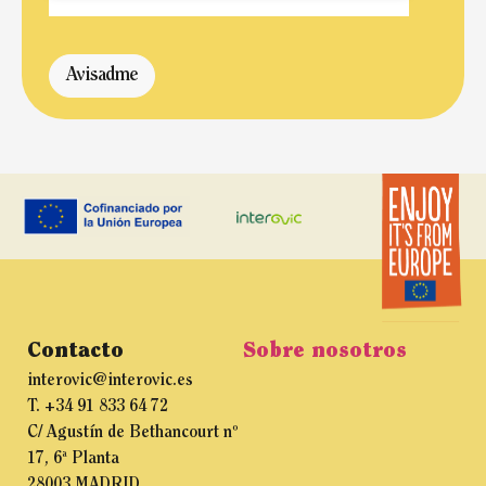
Avisadme
Contacto
Sobre nosotros
interovic@interovic.es
T. +34 91 833 64 72
C/ Agustín de Bethancourt nº
17, 6ª Planta
28003 MADRID