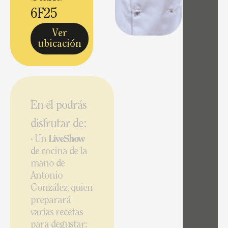
6F25
Ver
ubicación
En él podrás
disfrutar de:
· Un
LiveShow
de cocina de la
mano de
Antonio
González, quien
preparará
varias recetas
para degustar: