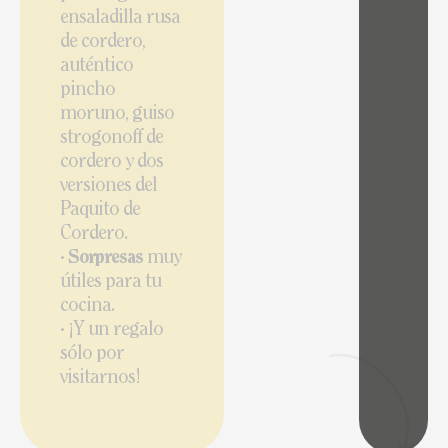
ensaladilla rusa
de cordero,
auténtico
pincho
moruno, guiso
strogonoff de
cordero y dos
versiones del
Paquito de
Cordero.
·
Sorpresas
muy
útiles para tu
cocina.
· ¡Y un regalo
sólo por
visitarnos!