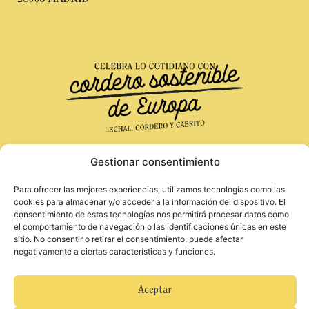
Gestionar consentimiento
Financiado por la Unión Europea. Las opiniones
Aviso Legal
Para ofrecer las mejores experiencias, utilizamos tecnologías como las
y puntos de vista expresados solo comprometen a
cookies para almacenar y/o acceder a la información del dispositivo. El
Política de Privacidad
su(s) autor(es) y no reflejan necesariamente los
consentimiento de estas tecnologías nos permitirá procesar datos como
Política de Cookies
de la Unión Europea o de la Agencia Ejecutiva
el comportamiento de navegación o las identificaciones únicas en este
Europea de Investigación (REA). Ni la Unión
sitio. No consentir o retirar el consentimiento, puede afectar
Europea ni la autoridad otorgante pueden ser
negativamente a ciertas características y funciones.
considerados responsables de ellos.
Para obtener más información sobre hábitos
alimenticios equilibrados y saludables, consulte el
Aceptar
documento «Come sano y muévete: 12