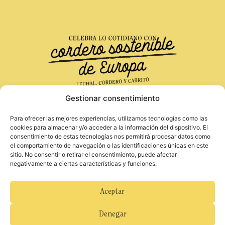
Gestionar consentimiento
Para ofrecer las mejores experiencias, utilizamos tecnologías como las
Financiado por la Unión Europea. Las opiniones
Aviso Legal
cookies para almacenar y/o acceder a la información del dispositivo. El
y puntos de vista expresados solo comprometen a
consentimiento de estas tecnologías nos permitirá procesar datos como
Política de Privacidad
su(s) autor(es) y no reflejan necesariamente los
el comportamiento de navegación o las identificaciones únicas en este
Política de Cookies
de la Unión Europea o de la Agencia Ejecutiva
sitio. No consentir o retirar el consentimiento, puede afectar
Europea de Investigación (REA). Ni la Unión
negativamente a ciertas características y funciones.
Europea ni la autoridad otorgante pueden ser
considerados responsables de ellos.
Para obtener más información sobre hábitos
Aceptar
alimenticios equilibrados y saludables, consulte el
documento «Come sano y muévete: 12
Denegar
decisiones saludables» del Ministerio de