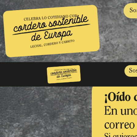
So
So
¡Oído 
En uno
correo 