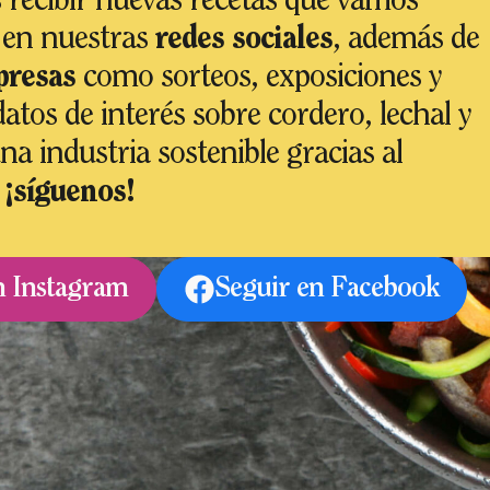
s recibir nuevas recetas que vamos
 en nuestras
redes sociales
, además de
presas
como sorteos, exposiciones y
tos de interés sobre cordero, lechal y
una industria sostenible gracias al
,
¡síguenos!
n Instagram
Seguir en Facebook