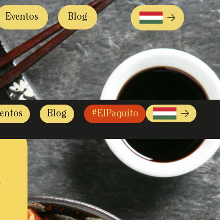
Eventos
Blog
entos
Blog
#ElPaquito
u