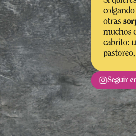
Si quiere
colgando
otras
sor
muchos da
cabrito: 
pastoreo
Seguir e