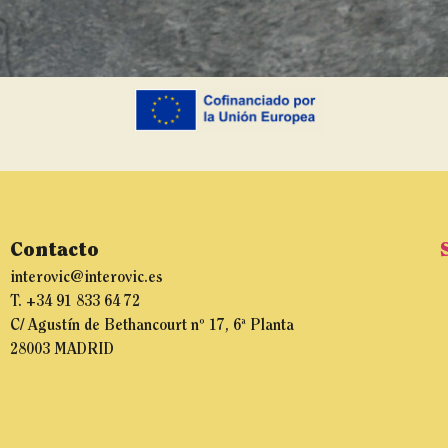
Contacto
interovic@interovic.es
T. +34 91 833 64 72
C/ Agustín de Bethancourt nº 17, 6ª Planta
28003 MADRID