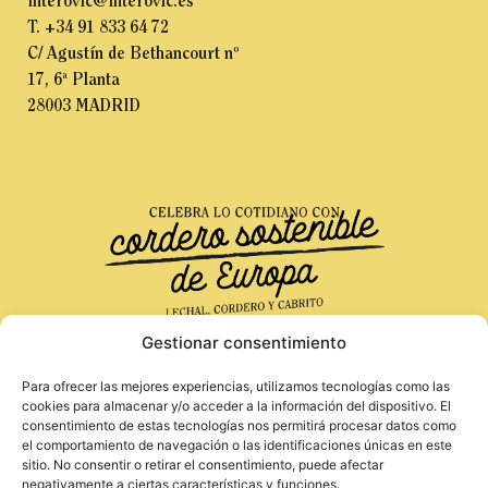
interovic@interovic.es
T. +34 91 833 64 72
C/ Agustín de Bethancourt nº
17, 6ª Planta
28003 MADRID
Gestionar consentimiento
Para ofrecer las mejores experiencias, utilizamos tecnologías como las
Financiado por la Unión Europea. Las opiniones
Aviso Legal
cookies para almacenar y/o acceder a la información del dispositivo. El
y puntos de vista expresados solo comprometen a
consentimiento de estas tecnologías nos permitirá procesar datos como
Política de Privacidad
su(s) autor(es) y no reflejan necesariamente los
el comportamiento de navegación o las identificaciones únicas en este
Política de Cookies
de la Unión Europea o de la Agencia Ejecutiva
sitio. No consentir o retirar el consentimiento, puede afectar
Europea de Investigación (REA). Ni la Unión
negativamente a ciertas características y funciones.