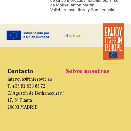
de cinco mercados madrileños: Tirso
de Molina, Antón Martín,
Vallehermoso, Ibiza y San Leopoldo
Contacto
Sobre nosotros
interovic@interovic.es
T. +34 91 833 64 72
C/ Agustín de Bethancourt nº
17, 6ª Planta
28003 MADRID