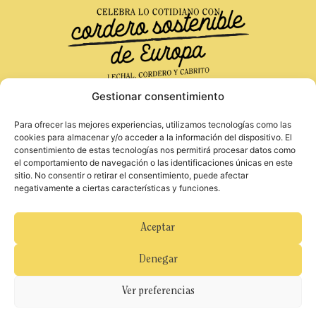
Gestionar consentimiento
Para ofrecer las mejores experiencias, utilizamos tecnologías como las
Financiado por la Unión Europea. Las opiniones
Aviso Legal
cookies para almacenar y/o acceder a la información del dispositivo. El
y puntos de vista expresados solo comprometen a
consentimiento de estas tecnologías nos permitirá procesar datos como
Política de Privacidad
su(s) autor(es) y no reflejan necesariamente los
el comportamiento de navegación o las identificaciones únicas en este
Política de Cookies
de la Unión Europea o de la Agencia Ejecutiva
sitio. No consentir o retirar el consentimiento, puede afectar
Europea de Investigación (REA). Ni la Unión
negativamente a ciertas características y funciones.
Europea ni la autoridad otorgante pueden ser
considerados responsables de ellos.
Para obtener más información sobre hábitos
Aceptar
alimenticios equilibrados y saludables, consulte el
documento «Come sano y muévete: 12
Denegar
decisiones saludables» del Ministerio de
Sanidad, Consumo y Bienestar Social
https://www.aesan.gob.es/AECOSAN/docs/documentos/nutricion/
Ver preferencias
educanaos/come_sano_muevete.pdf