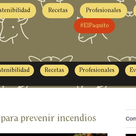
stenibilidad
Recetas
Profesionales
#ElPaquito
stenibilidad
Recetas
Profesionales
Ev
 para prevenir incendios
Com