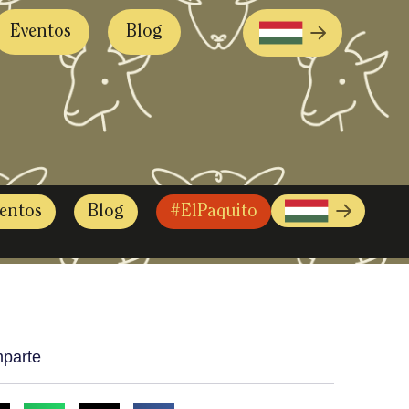
Eventos
Blog
entos
Blog
#ElPaquito
parte