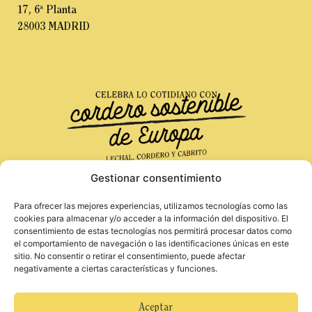
17, 6ª Planta
28003 MADRID
Gestionar consentimiento
Para ofrecer las mejores experiencias, utilizamos tecnologías como las
Financiado por la Unión Europea. Las opiniones
Aviso Legal
cookies para almacenar y/o acceder a la información del dispositivo. El
y puntos de vista expresados solo comprometen a
consentimiento de estas tecnologías nos permitirá procesar datos como
Política de Privacidad
su(s) autor(es) y no reflejan necesariamente los
el comportamiento de navegación o las identificaciones únicas en este
Política de Cookies
de la Unión Europea o de la Agencia Ejecutiva
sitio. No consentir o retirar el consentimiento, puede afectar
Europea de Investigación (REA). Ni la Unión
negativamente a ciertas características y funciones.
Europea ni la autoridad otorgante pueden ser
considerados responsables de ellos.
Para obtener más información sobre hábitos
Aceptar