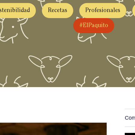
stenibilidad
Recetas
Profesionales
#ElPaquito
stenibilidad
Recetas
Profesionales
Ev
Com