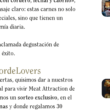
 con cordero, lechal y cabrito»
,
aje claro: estas carnes no solo
ciales, sino que tienen un
mía diaria.
 aclamada degustación de
éxito.
CordeLovers
uertas, quisimos dar a nuestros
l para vivir Meat Attraction de
amos un
sorteo exclusivo
, en el
nas
y donde regalamos
30