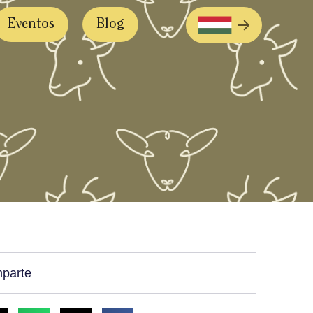
Eventos
Blog
entos
Blog
#ElPaquito
parte