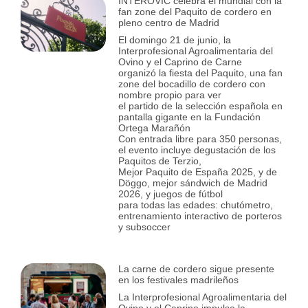
INTEROVIC celebra el mundial con la
fan zone del Paquito de cordero en
pleno centro de Madrid
El domingo 21 de junio, la
Interprofesional Agroalimentaria del
Ovino y el Caprino de Carne
organizó la fiesta del Paquito, una fan
zone del bocadillo de cordero con
nombre propio para ver
el partido de la selección española en
pantalla gigante en la Fundación
Ortega Marañón
Con entrada libre para 350 personas,
el evento incluye degustación de los
Paquitos de Terzio,
Mejor Paquito de España 2025, y de
Döggo, mejor sándwich de Madrid
2026, y juegos de fútbol
para todas las edades: chutómetro,
entrenamiento interactivo de porteros
y subsoccer
La carne de cordero sigue presente
en los festivales madrileños
La Interprofesional Agroalimentaria del
Ovino y el Caprino impulsa la