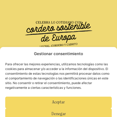
Gestionar consentimiento
Para ofrecer las mejores experiencias, utilizamos tecnologías como las
Financiado por la Unión Europea. Las opiniones
Aviso Legal
cookies para almacenar y/o acceder a la información del dispositivo. El
y puntos de vista expresados solo comprometen a
consentimiento de estas tecnologías nos permitirá procesar datos como
Política de Privacidad
su(s) autor(es) y no reflejan necesariamente los
el comportamiento de navegación o las identificaciones únicas en este
Política de Cookies
de la Unión Europea o de la Agencia Ejecutiva
sitio. No consentir o retirar el consentimiento, puede afectar
Europea de Investigación (REA). Ni la Unión
negativamente a ciertas características y funciones.
Europea ni la autoridad otorgante pueden ser
considerados responsables de ellos.
Para obtener más información sobre hábitos
Aceptar
alimenticios equilibrados y saludables, consulte el
documento «Come sano y muévete: 12
Denegar
decisiones saludables» del Ministerio de