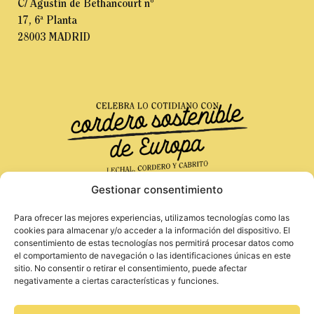
C/ Agustín de Bethancourt nº
17, 6ª Planta
28003 MADRID
Gestionar consentimiento
Para ofrecer las mejores experiencias, utilizamos tecnologías como las
Financiado por la Unión Europea. Las opiniones
Aviso Legal
cookies para almacenar y/o acceder a la información del dispositivo. El
y puntos de vista expresados solo comprometen a
consentimiento de estas tecnologías nos permitirá procesar datos como
Política de Privacidad
su(s) autor(es) y no reflejan necesariamente los
el comportamiento de navegación o las identificaciones únicas en este
Política de Cookies
de la Unión Europea o de la Agencia Ejecutiva
sitio. No consentir o retirar el consentimiento, puede afectar
Europea de Investigación (REA). Ni la Unión
negativamente a ciertas características y funciones.
Europea ni la autoridad otorgante pueden ser
considerados responsables de ellos.